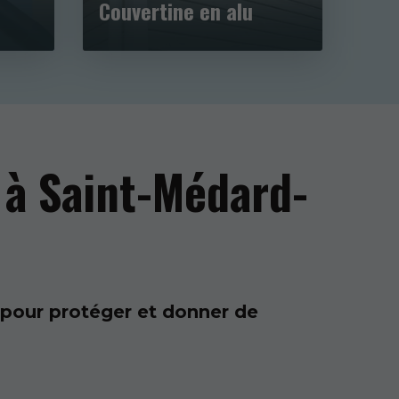
Couvertine en alu
Gou
 à Saint-Médard-
 pour protéger et donner de