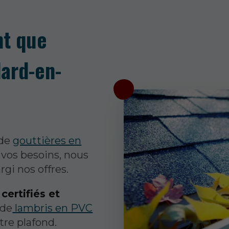
nt que
dard-en-
 de
gouttières en
 vos besoins, nous
rgi nos offres.
ertifiés et
 de
lambris en PVC
tre plafond.