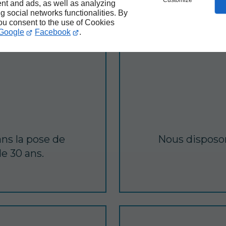
Customize
nt and ads, as well as analyzing
ng social networks functionalities. By
you consent to the use of Cookies
Google
Facebook
.
ns la pose de
Nous disposon
e 30 ans.