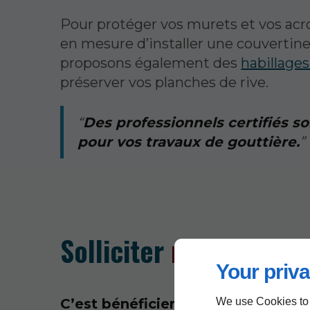
Pour protéger vos murets et vos ac
en mesure d’installer une couvertine
proposons également des
habillages
préserver vos planches de rive.
Des professionnels certifiés so
pour vos travaux de gouttière.
Solliciter
nos service
Your priva
C’est bénéficier de multiples ava
We use Cookies to