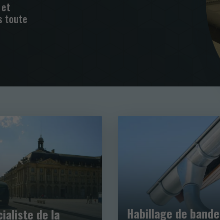
 et
s toute
Habillage de band
ialiste de la