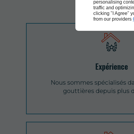
personalising conte
traffic and optimizi
clicking "I Agree" 
from our providers
Expérience
Nous sommes spécialisés da
gouttières depuis plus d