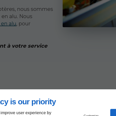
rotères, nous sommes
 en alu. Nous
 en alu
, pour
nt à votre service
s
cy is our priority
ntages
 improve user experience by