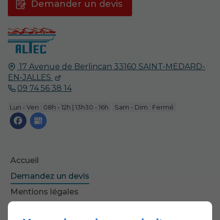
Demander un devis
17 Avenue de Berlincan
33160
SAINT-MEDARD-
EN-JALLES
09 74 56 38 14
Lun - Ven : 08h - 12h | 13h30 - 16h
Sam - Dim : Fermé
Accueil
Demandez un devis
Mentions légales
Plan du site