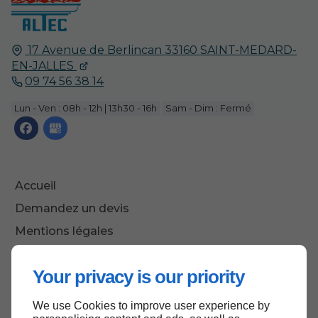
17 Avenue de Berlincan
33160
SAINT-MEDARD-
EN-JALLES
09 74 56 38 14
Lun - Ven : 08h - 12h | 13h30 - 16h
Sam - Dim : Fermé
Accueil
Demandez un devis
Mentions légales
Plan du site
Your privacy is our priority
We use Cookies to improve user experience by
Haut de page