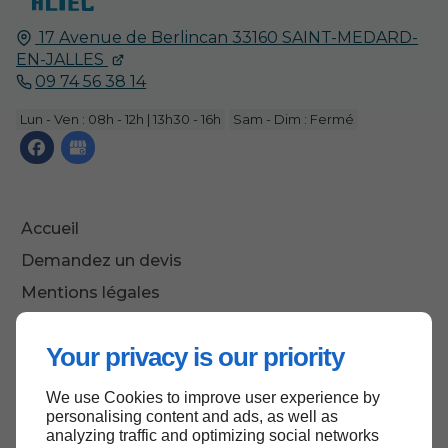
17 Avenue de Berlincan
33160
SAINT-MEDARD-
EN-JALLES
09 74 56 38 14
Lun - Ven : 08h - 12h | 13h30 - 16h
Sam - Dim : Fermé
Accueil
Demandez un devis
Mentions légales
Plan du site
Your privacy is our priority
We use Cookies to improve user experience by
Haut de page
personalising content and ads, as well as
analyzing traffic and optimizing social networks