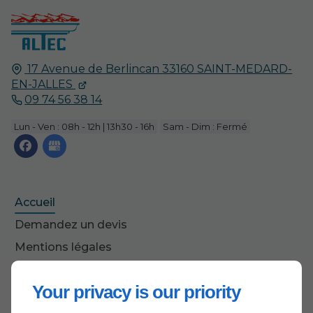
17 Avenue de Berlincan
33160
SAINT-MEDARD-
EN-JALLES
09 74 56 38 14
Lun - Ven : 08h - 12h | 13h30 - 16h
Sam - Dim : Fermé
Accueil
Demandez un devis
Mentions légales
Plan du site
Your privacy is our priority