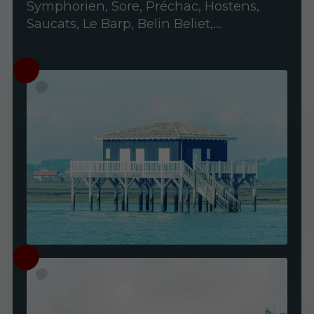
Symphorien, Sore, Préchac, Hostens,
Saucats, Le Barp, Belin Beliet,...